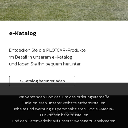
e-Katalog
Entdecken Sie die PILOTCAR-Produkte
im Detail in unserem e-Katalog
und laden Sie ihn bequem herunter.
e-Katalog herunterladen
Wir verwenden Cookies, um das ordnungsgemäße
Funktionieren unserer Website sicherzustellen,
Inhalte und Werbung zu personalisieren, Social-Media-
Pilotcar © 2026
Funktionen bereitzustellen
und den Datenverkehr auf unserer Website zu analysieren.