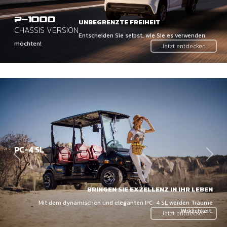
-1000
P
UNBEGRENZTE FREIHEIT
CHASSIS VERSION
Entscheiden Sie selbst, wie Sie es verwenden
möchten!
Jetzt entdecken
PC-4 SL
Zurick
Weit
BRINGEN SIE EXZELLENZ IN IHR LEBEN
Mit dem dynamischen und eleganten PC-4 SL werden Träume
Wirklichkeit.
Jetzt entdecken