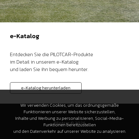
e-Katalog
Entdecken Sie die PILOTCAR-Produkte
im Detail in unserem e-Katalog
und laden Sie ihn bequem herunter.
e-Katalog herunterladen
Wir verwenden Cookies, um das ordnungsgemäße
Funktionieren unserer Website sicherzustellen,
Inhalte und Werbung zu personalisieren, Social-Media-
Pilotcar © 2026
Funktionen bereitzustellen
und den Datenverkehr auf unserer Website zu analysieren.